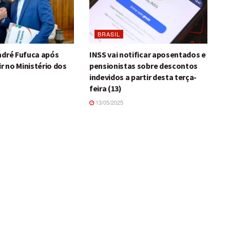
BRASIL
ndré Fufuca após
INSS vai notificar aposentados e
ir no Ministério dos
pensionistas sobre descontos
indevidos a partir desta terça-
feira (13)
13/05/2025