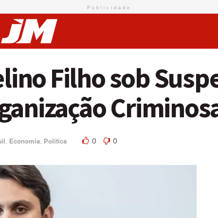
Publicidade
elino Filho sob Suspe
ganização Criminos
0
0
il
,
Economia
,
Política