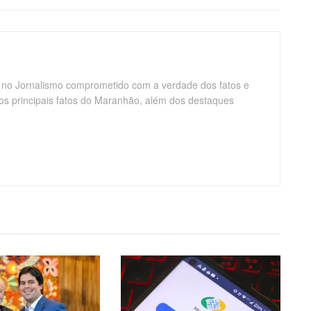
 no Jornalismo comprometido com a verdade dos fatos e
os principais fatos do Maranhão, além dos destaques