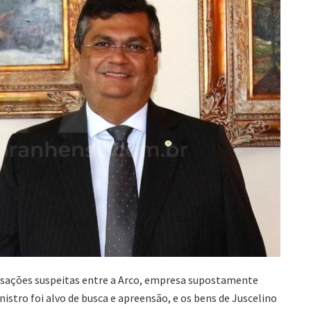
nsações suspeitas entre a Arco, empresa supostamente
nistro foi alvo de busca e apreensão, e os bens de Juscelino