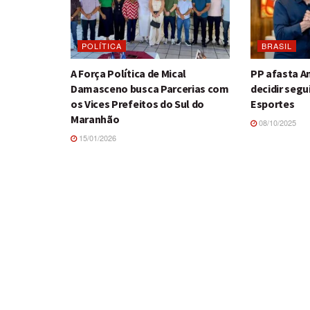
POLÍTICA
BRASIL
A Força Política de Mical
PP afasta A
Damasceno busca Parcerias com
decidir segu
os Vices Prefeitos do Sul do
Esportes
Maranhão
08/10/2025
15/01/2026