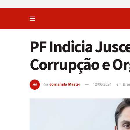
PF Indicia Jusc
Corrupção e Or
Por
Jornalista Máster
12/06/2024
em
Bras