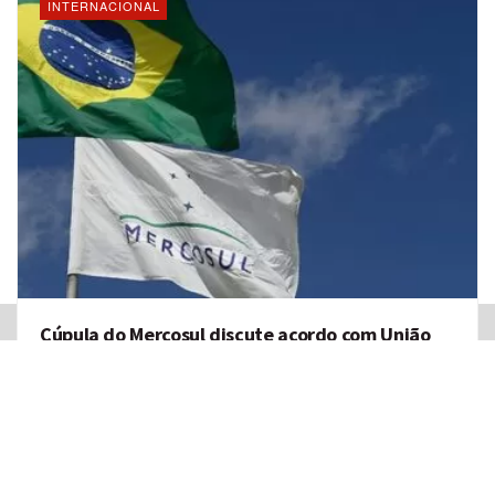
INTERNACIONAL
Publicidade
Cúpula do Mercosul discute acordo com União
Europeia
05/07/2023
Os presidentes da Argentina, do Brasil, Paraguai e Uruguai se
reúnem nesta terça-feira (4), em Puerto Iguazú, na Argentina,
para a ...