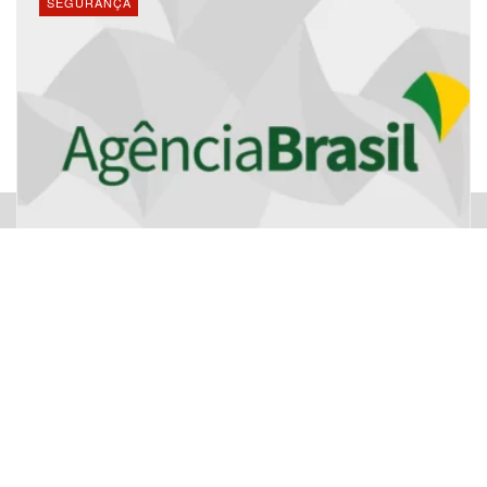
SEGURANÇA
Publicidade
Rio transfere para presídio federal seis
acusados de liderar facções
28/06/2023
O Rio de Janeiro transferiu para a Penitenciária Federal de
Leia Também
Campo Grande (MS), nessa terça-feira (27), seis acusados de
liderarem facções ...