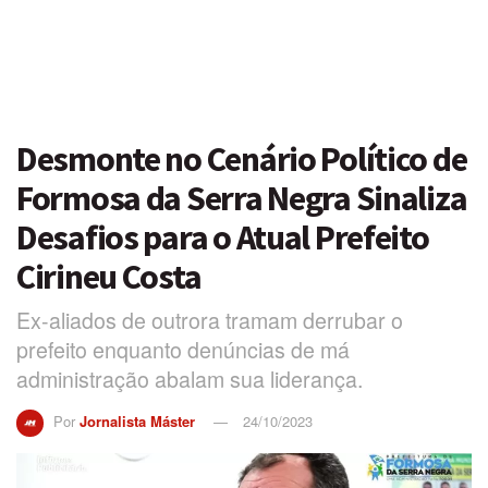
Desmonte no Cenário Político de
Formosa da Serra Negra Sinaliza
Desafios para o Atual Prefeito
Cirineu Costa
Ex-aliados de outrora tramam derrubar o
prefeito enquanto denúncias de má
administração abalam sua liderança.
Por
Jornalista Máster
24/10/2023