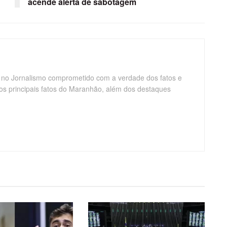
acende alerta de sabotagem
 no Jornalismo comprometido com a verdade dos fatos e
os principais fatos do Maranhão, além dos destaques