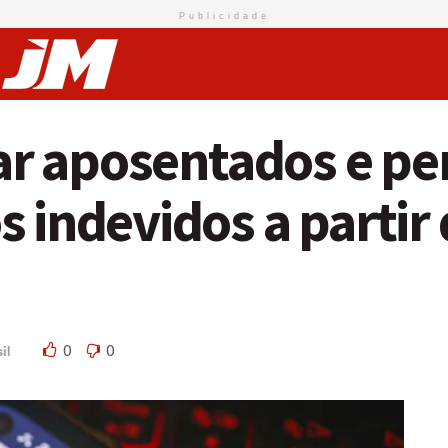
Publicidade
car aposentados e pe
 indevidos a partir 
0
0
il