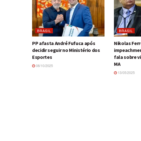
BRASIL
BRASIL
PP afasta André Fufuca após
Nikolas Ferre
decidir seguir no Ministério dos
impeachment
Esportes
fala sobre 
MA
08/10/2025
13/05/2025