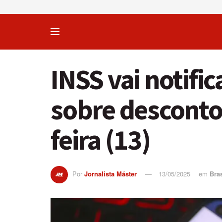
INSS vai notifi
sobre descontos
feira (13)
Por
Jornalista Máster
13/05/2025
em
Bras