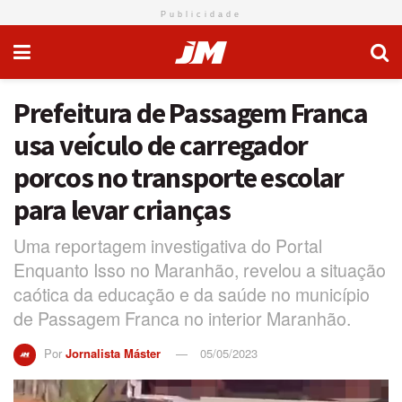
Publicidade
Prefeitura de Passagem Franca
usa veículo de carregador
porcos no transporte escolar
para levar crianças
Uma reportagem investigativa do Portal
Enquanto Isso no Maranhão, revelou a situação
caótica da educação e da saúde no município
de Passagem Franca no interior Maranhão.
Por
Jornalista Máster
05/05/2023