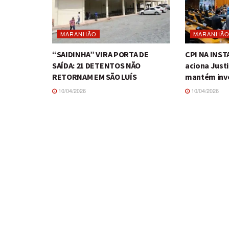
MARANHÃO
MARANHÃ
“SAIDINHA” VIRA PORTA DE
CPI NA INS
SAÍDA: 21 DETENTOS NÃO
aciona Just
RETORNAM EM SÃO LUÍS
mantém inv
10/04/2026
10/04/2026