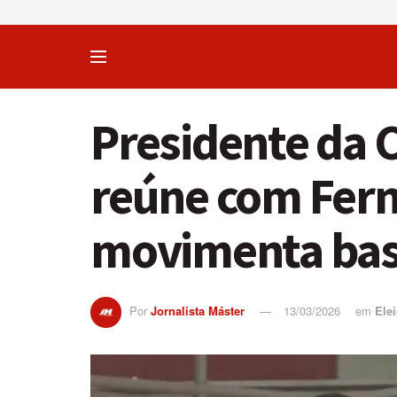
Presidente da 
reúne com Fern
movimenta bast
Por
Jornalista Máster
13/03/2026
em
Ele