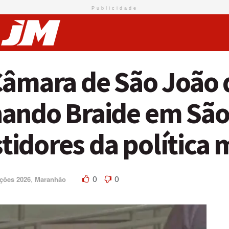
Publicidade
Câmara de São João 
ando Braide em São 
idores da política
0
0
ições 2026
,
Maranhão