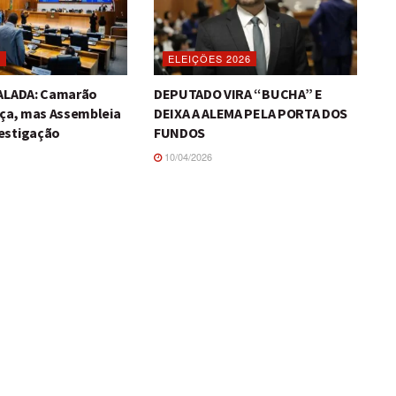
O
ELEIÇÕES 2026
TALADA: Camarão
DEPUTADO VIRA “BUCHA” E
iça, mas Assembleia
DEIXA A ALEMA PELA PORTA DOS
estigação
FUNDOS
10/04/2026