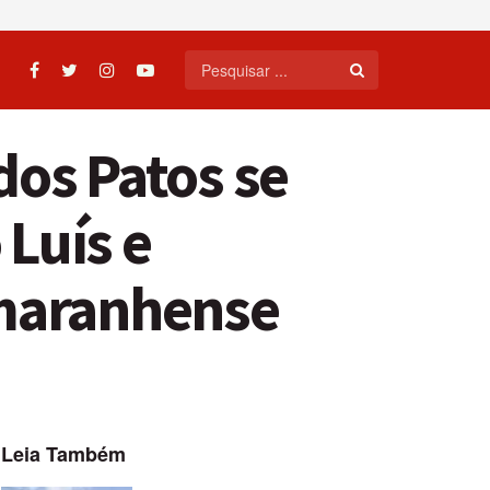
dos Patos se
Luís e
 maranhense
Leia Também