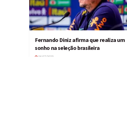
Fernando Diniz afirma que realiza um
sonho na seleção brasileira
06/07/2023
O técnico Fernando Diniz afirmou que realiza um
sonho ao assumir a seleção brasileira. A declaração
foi dada durante entrevista ...
INTERNACIONAL
1