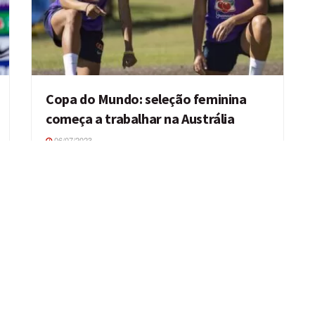
Copa do Mundo: seleção feminina
começa a trabalhar na Austrália
06/07/2023
Um dia após desembarcar na Austrália, a seleção
feminina iniciou, nesta quarta-feira (5), a preparação
em solo australiano para a ...
BRASIL
2
Next