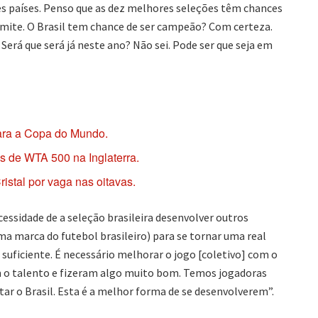
s países. Penso que as dez melhores seleções têm chances
o limite. O Brasil tem chance de ser campeão? Com certeza.
Será que será já neste ano? Não sei. Pode ser que seja em
para a Copa do Mundo.
as de WTA 500 na Inglaterra.
istal por vaga nas oitavas.
essidade de a seleção brasileira desenvolver outros
ma marca do futebol brasileiro) para se tornar uma real
 suficiente. É necessário melhorar o jogo [coletivo] com o
m o talento e fizeram algo muito bom. Temos jogadoras
r o Brasil. Esta é a melhor forma de se desenvolverem”.