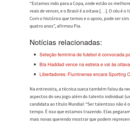
“Estamos indo para a Copa, onde estão os melhore
reais de vencer, e o Brasil é a oitava […]. O céu é 
Com o histórico que temos e o apoio, pode ser sim. 
quatro anos”, afirmou Pia.
Notícias relacionadas:
Seleção feminina de futebol é convocada 
Bia Haddad vence na estreia e vai às oitav
Libertadores: Fluminense encara Sporting Cr
Na entrevista, a técnica sueca também falou da nec
aspectos do seu jogo além do talento individual (u
candidata ao título Mundial: “Ser talentoso não é o
tempo. É isso que estamos trazendo. Elas pegara
mais novas querendo mostrar que podem representa