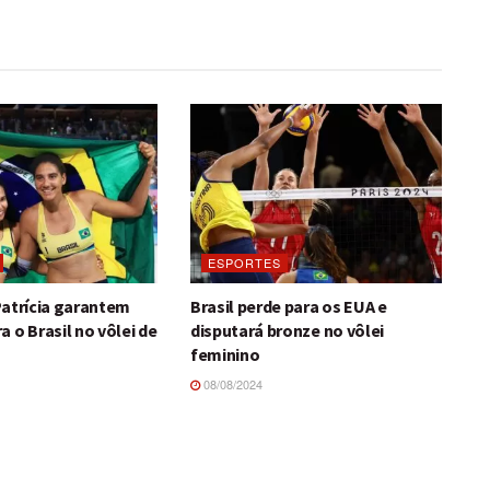
ESPORTES
Patrícia garantem
Brasil perde para os EUA e
 o Brasil no vôlei de
disputará bronze no vôlei
feminino
08/08/2024