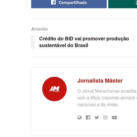
Compartilhado
Anterior
Crédito do BID vai promover produção
sustentável do Brasil
Jornalista Máster
O Jornal Maranhense acredita
com a ética, trazendo sempre 
nacionais e da mídia.