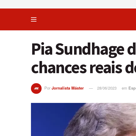
Pia Sundhage d
chances reais d
Por
Jornalista Máster
28/06/2023
em
Esp