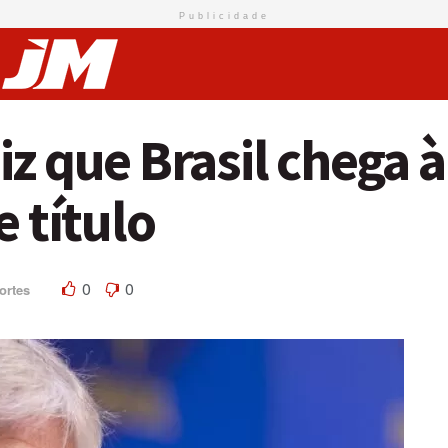
Publicidade
iz que Brasil chega 
e título
0
0
ortes