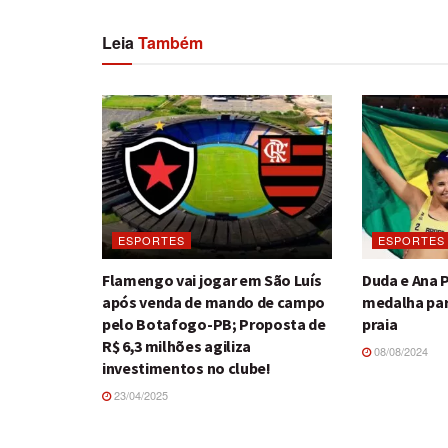
Leia
Também
ESPORTES
ESPORTES
Flamengo vai jogar em São Luís
Duda e Ana 
após venda de mando de campo
medalha para
pelo Botafogo-PB; Proposta de
praia
R$ 6,3 milhões agiliza
08/08/2024
investimentos no clube!
23/04/2025