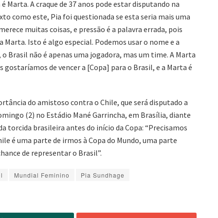
a é Marta. A craque de 37 anos pode estar disputando na
to como este, Pia foi questionada se esta seria mais uma
merece muitas coisas, e pressão é a palavra errada, pois
a Marta. Isto é algo especial. Podemos usar o nome e a
, o Brasil não é apenas uma jogadora, mas um time. A Marta
s gostaríamos de vencer a [Copa] para o Brasil, e a Marta é
tância do amistoso contra o Chile, que será disputado a
domingo (2) no Estádio Mané Garrincha, em Brasília, diante
da torcida brasileira antes do início da Copa: “Precisamos
hile é uma parte de irmos à Copa do Mundo, uma parte
ance de representar o Brasil”.
l
Mundial Feminino
Pia Sundhage