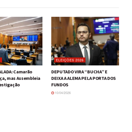
O
ELEIÇÕES 2026
TALADA: Camarão
DEPUTADO VIRA “BUCHA” E
iça, mas Assembleia
DEIXA A ALEMA PELA PORTA DOS
estigação
FUNDOS
10/04/2026