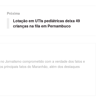
Próxima
Lotação em UTIs pediátricas deixa 49
crianças na fila em Pernambuco
 no Jornalismo comprometido com a verdade dos fatos e
os principais fatos do Maranhão, além dos destaques