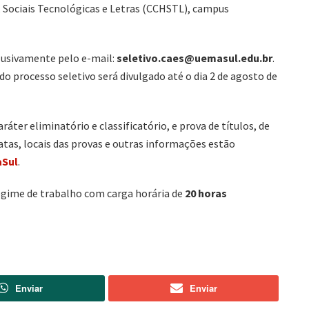
 Sociais Tecnológicas e Letras (CCHSTL), campus
clusivamente pelo e-mail:
seletivo.caes@uemasul.edu.br
.
 do processo seletivo será divulgado até o dia 2 de agosto de
ráter eliminatório e classificatório, e prova de títulos, de
atas, locais das provas e outras informações estão
aSul
.
egime de trabalho com carga horária de
20 horas
Enviar
Enviar