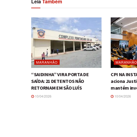
Leia
Também
MARANHÃO
MARANHÃ
“SAIDINHA” VIRA PORTA DE
CPI NA INS
SAÍDA: 21 DETENTOS NÃO
aciona Just
RETORNAM EM SÃO LUÍS
mantém inv
10/04/2026
10/04/2026