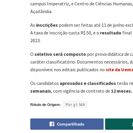
campus Imperatriz, e Centro de Ciências Humanas,
Açailândia.
As
inscrições
podem ser feitas até 11 de junho ex
A taxa de inscrição custa R$ 50, e o
resultado
final
2023.
O
seletivo será composto
por prova didática de ca
caráter classificatório. Documentos necessários, d
disponíveis nos editais publicados no
site da Uem
Os candidatos
aprovados e classificados
terão r
semanais
, com vigência de contrato de
12 meses.
Rótulo de Origem:
Por g1 MA
Compartilhado