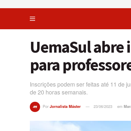
UemaSul abre i
para professore
Inscrições podem ser feitas até 11 de j
de 20 horas semanais.
Por
Jornalista Máster
23/06/2023
em
Mar