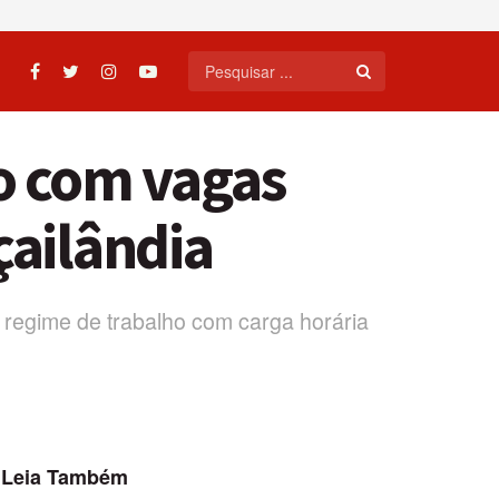
vo com vagas
çailândia
o regime de trabalho com carga horária
Leia Também