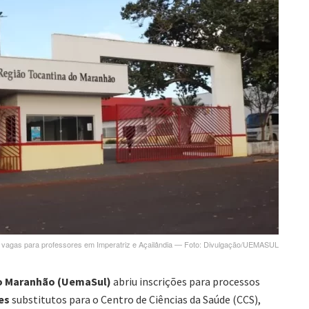
 vagas para professores em Imperatriz e Açailândia — Foto: Divulgação/UEMASUL
do Maranhão (UemaSul)
abriu inscrições para processos
es
substitutos para o Centro de Ciências da Saúde (CCS),