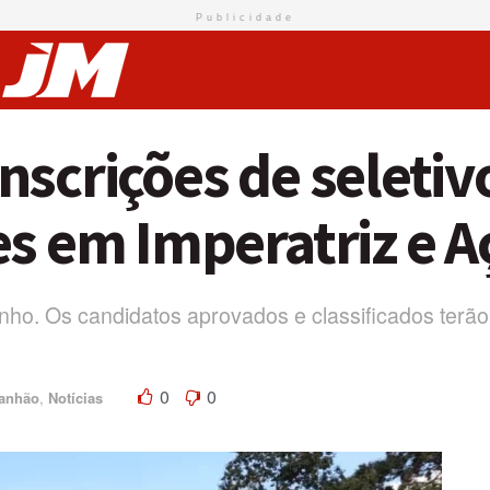
Publicidade
nscrições de seleti
s em Imperatriz e A
unho. Os candidatos aprovados e classificados terã
0
0
anhão
,
Notícias