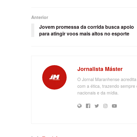
Anterior
Jovem promessa da corrida busca apoio
para atingir voos mais altos no esporte
Jornalista Máster
O Jornal Maranhense acredita
com a ética, trazendo sempre 
nacionais e da mídia.