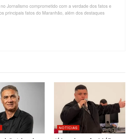
 no Jornalismo comprometido com a verdade dos fatos e
os principais fatos do Maranhão, além dos destaques
O
NOTÍCIAS