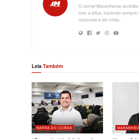
O Jornal Maranhense acredita
com a ética, trazendo sempre 
nacionais e da mídia.
Leia
Também
BARRA DO CORDA
MARANHÃ