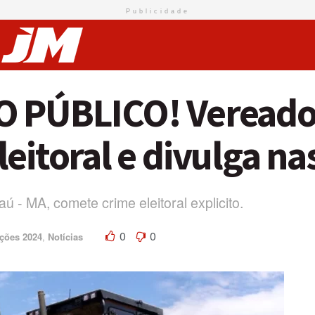
Publicidade
 PÚBLICO! Vereador
eitoral e divulga nas
 - MA, comete crime eleitoral explicito.
0
0
ições 2024
,
Notícias