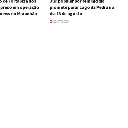
o de Fortaleza dos
Júri popular por feminicídio
 preso em operação
promete parar Lago da Pedra no
 news no Maranhão
dia 13 de agosto
25/07/2025