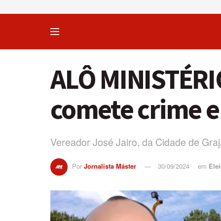
ALÔ MINISTÉRIO
comete crime el
Vereador José Jairo, da Cidade de Grajaú
Por
Jornalista Máster
30/09/2024
em
Ele