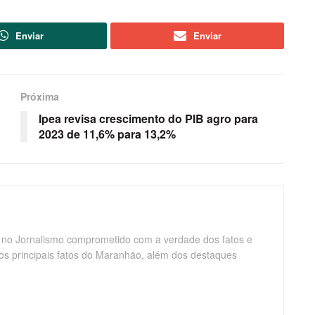
Enviar
Enviar
Próxima
Ipea revisa crescimento do PIB agro para
2023 de 11,6% para 13,2%
 no Jornalismo comprometido com a verdade dos fatos e
os principais fatos do Maranhão, além dos destaques