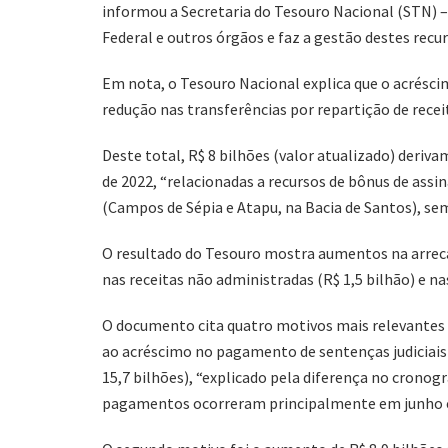
informou a Secretaria do Tesouro Nacional (STN) –
Federal e outros órgãos e faz a gestão destes rec
Em nota, o Tesouro Nacional explica que o acréscim
redução nas transferências por repartição de receit
Deste total, R$ 8 bilhões (valor atualizado) deriv
de 2022, “relacionadas a recursos de bônus de ass
(Campos de Sépia e Atapu, na Bacia de Santos), s
O resultado do Tesouro mostra aumentos na arrecada
nas receitas não administradas (R$ 1,5 bilhão) e na
O documento cita quatro motivos mais relevantes p
ao acréscimo no pagamento de sentenças judiciais e
15,7 bilhões), “explicado pela diferença no crono
pagamentos ocorreram principalmente em junho 