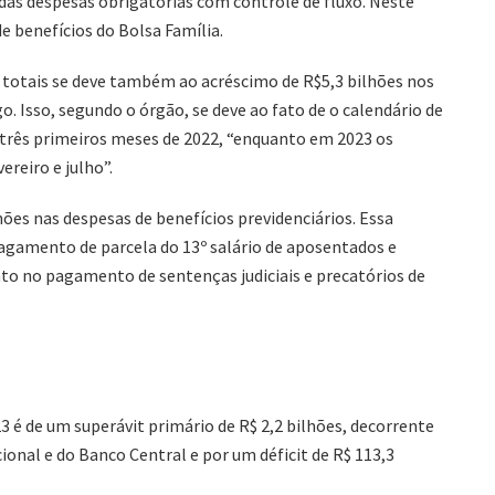
das despesas obrigatórias com controle de fluxo. Neste
e benefícios do Bolsa Família.
totais se deve também ao acréscimo de R$5,3 bilhões nos
 Isso, segundo o órgão, se deve ao fato de o calendário de
três primeiros meses de 2022, “enquanto em 2023 os
reiro e julho”.
hões nas despesas de benefícios previdenciários. Essa
agamento de parcela do 13º salário de aposentados e
nto no pagamento de sentenças judiciais e precatórios de
é de um superávit primário de R$ 2,2 bilhões, decorrente
ional e do Banco Central e por um déficit de R$ 113,3