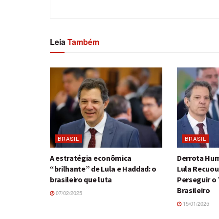
Leia
Também
BRASIL
BRASIL
A estratégia econômica
Derrota Hum
“brilhante” de Lula e Haddad: o
Lula Recuou
brasileiro que luta
Perseguir o
Brasileiro
07/02/2025
15/01/2025