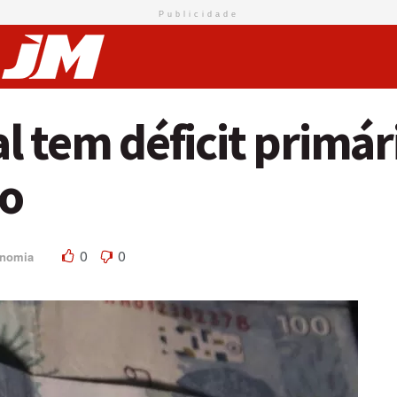
Publicidade
 tem déficit primár
io
0
0
nomia