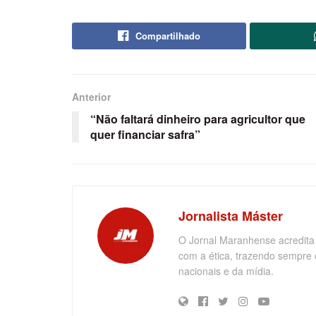
Compartilhado
Anterior
“Não faltará dinheiro para agricultor que
quer financiar safra”
Jornalista Máster
O Jornal Maranhense acredita
com a ética, trazendo sempre 
nacionais e da mídia.