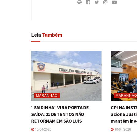
Leia
Também
MARANHÃO
MARANHÃ
“SAIDINHA” VIRA PORTA DE
CPI NA INS
SAÍDA: 21 DETENTOS NÃO
aciona Just
RETORNAM EM SÃO LUÍS
mantém inv
10/04/2026
10/04/2026