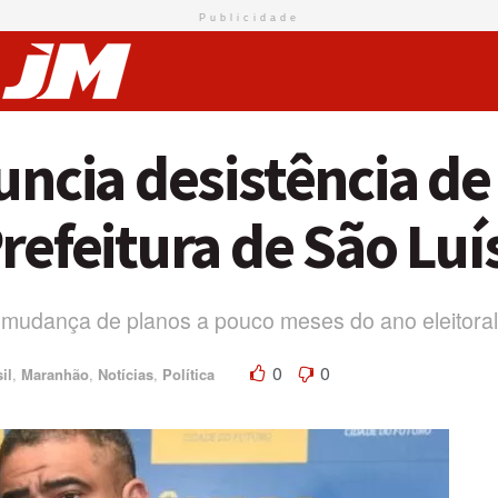
Publicidade
uncia desistência de
refeitura de São Luí
 mudança de planos a pouco meses do ano eleitoral
0
0
il
,
Maranhão
,
Notícias
,
Política