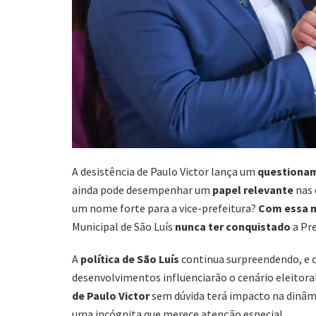
A desistência de Paulo Victor lança um
questiona
ainda pode desempenhar um
papel relevante
nas 
um nome forte para a vice-prefeitura?
Com essa 
Municipal de São Luís
nunca ter conquistado
a Pre
A
política de São Luís
continua surpreendendo, e o
desenvolvimentos influenciarão o cenário eleitoral
de Paulo Victor
sem dúvida terá impacto na dinâmic
uma incógnita que merece atenção especial.