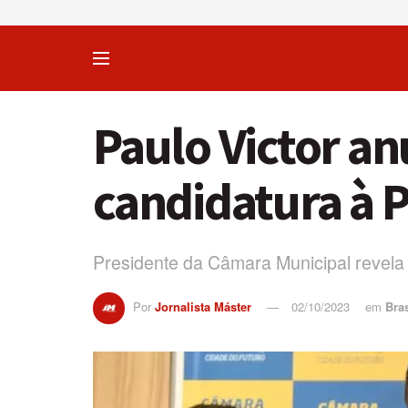
Paulo Victor an
candidatura à P
Presidente da Câmara Municipal revela
Por
Jornalista Máster
02/10/2023
em
Bras