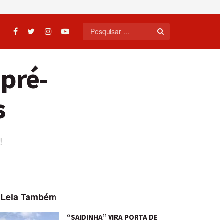
 pré-
s
!
Leia Também
“SAIDINHA” VIRA PORTA DE