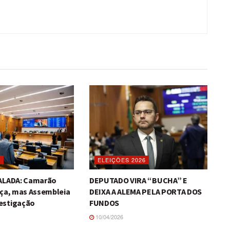
O
ELEIÇÕES 2026
TALADA: Camarão
DEPUTADO VIRA “BUCHA” E
iça, mas Assembleia
DEIXA A ALEMA PELA PORTA DOS
estigação
FUNDOS
10/04/2026