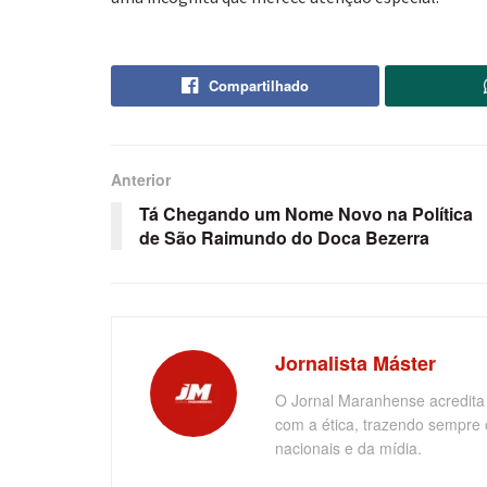
Compartilhado
Anterior
Tá Chegando um Nome Novo na Política
de São Raimundo do Doca Bezerra
Jornalista Máster
O Jornal Maranhense acredita
com a ética, trazendo sempre 
nacionais e da mídia.