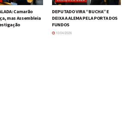
TALADA: Camarão
DEPUTADO VIRA “BUCHA” E
iça, mas Assembleia
DEIXA A ALEMA PELA PORTA DOS
estigação
FUNDOS
10/04/2026