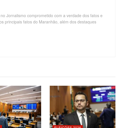
 no Jornalismo comprometido com a verdade dos fatos e
os principais fatos do Maranhão, além dos destaques
O
ELEIÇÕES 2026