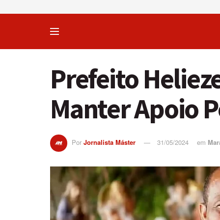
Prefeito Heliez
Manter Apoio P
Por
Jornalista Máster
31/05/2024
em
Mar