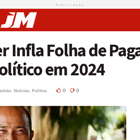
Publicidade
er Infla Folha de Pa
olítico em 2024
0
0
anhão
,
Notícias
,
Política