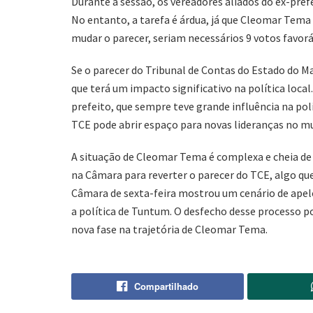
Durante a sessão, os vereadores aliados do ex-prefe
No entanto, a tarefa é árdua, já que Cleomar Tema
mudar o parecer, seriam necessários 9 votos favorá
Se o parecer do Tribunal de Contas do Estado do M
que terá um impacto significativo na política local
prefeito, que sempre teve grande influência na pol
TCE pode abrir espaço para novas lideranças no mu
A situação de Cleomar Tema é complexa e cheia de i
na Câmara para reverter o parecer do TCE, algo que 
Câmara de sexta-feira mostrou um cenário de apel
a política de Tuntum. O desfecho desse processo po
nova fase na trajetória de Cleomar Tema.
Compartilhado