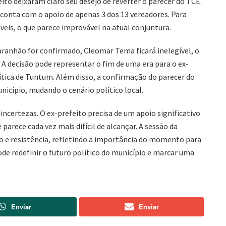
ito deixaram claro seu desejo de reverter o parecer do TCE.
 conta com o apoio de apenas 3 dos 13 vereadores. Para
veis, o que parece improvável na atual conjuntura.
aranhão for confirmado, Cleomar Tema ficará inelegível, o
. A decisão pode representar o fim de uma era para o ex-
ítica de Tuntum. Além disso, a confirmação do parecer do
nicípio, mudando o cenário político local.
ncertezas. O ex-prefeito precisa de um apoio significativo
parece cada vez mais difícil de alcançar. A sessão da
o e resistência, refletindo a importância do momento para
de redefinir o futuro político do município e marcar uma
Enviar
Enviar