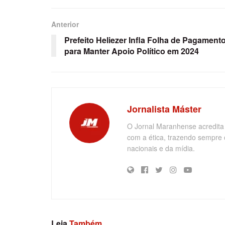
Anterior
Prefeito Heliezer Infla Folha de Pagament
para Manter Apoio Político em 2024
Jornalista Máster
O Jornal Maranhense acredita
com a ética, trazendo sempre 
nacionais e da mídia.
Leia
Também