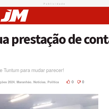
Publicidade
a prestação de cont
de Tuntum para mudar parecer!
0
0
ições 2024
,
Maranhão
,
Notícias
,
Política