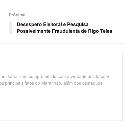
Próxima
o
Desespero Eleitoral e Pesquisa
Possivelmente Fraudulenta de Rigo Teles
 no Jornalismo comprometido com a verdade dos fatos e
os principais fatos do Maranhão, além dos destaques