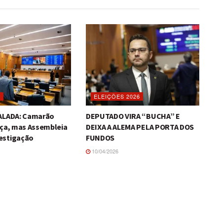
O
ELEIÇÕES 2026
TALADA: Camarão
DEPUTADO VIRA “BUCHA” E
iça, mas Assembleia
DEIXA A ALEMA PELA PORTA DOS
estigação
FUNDOS
10/04/2026