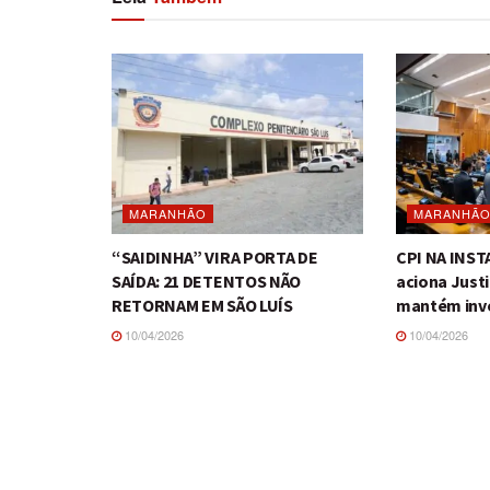
MARANHÃO
MARANHÃ
“SAIDINHA” VIRA PORTA DE
CPI NA INS
SAÍDA: 21 DETENTOS NÃO
aciona Just
RETORNAM EM SÃO LUÍS
mantém inv
10/04/2026
10/04/2026