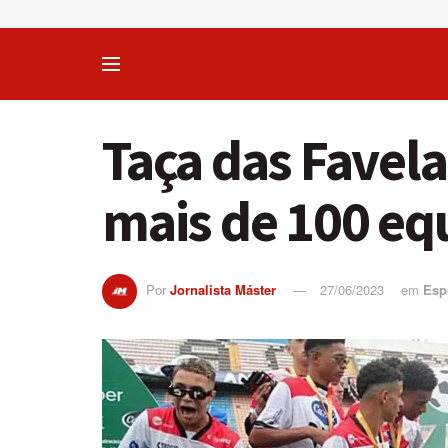
Taça das Favel
mais de 100 eq
Por
Jornalista Máster
27/06/2023
em
Esp