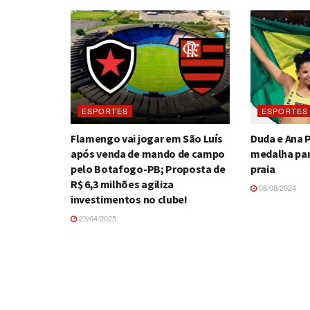
ESPORTES
ESPORTES
Flamengo vai jogar em São Luís
Duda e Ana 
após venda de mando de campo
medalha para
pelo Botafogo-PB; Proposta de
praia
R$ 6,3 milhões agiliza
08/08/2024
investimentos no clube!
23/04/2025