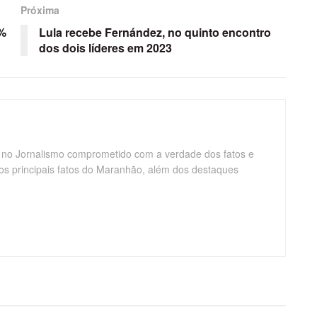
Próxima
5%
Lula recebe Fernández, no quinto encontro
dos dois líderes em 2023
 no Jornalismo comprometido com a verdade dos fatos e
os principais fatos do Maranhão, além dos destaques