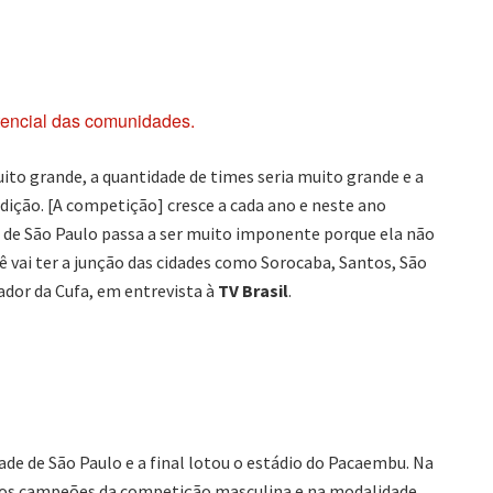
tencial das comunidades.
uito grande, a quantidade de times seria muito grande e a
edição. [A competição] cresce a cada ano e neste ano
 de São Paulo passa a ser muito imponente porque ela não
 vai ter a junção das cidades como Sorocaba, Santos, São
dador da Cufa, em entrevista à
TV Brasil
.
e de São Paulo e a final lotou o estádio do Pacaembu. Na
m os campeões da competição masculina e na modalidade