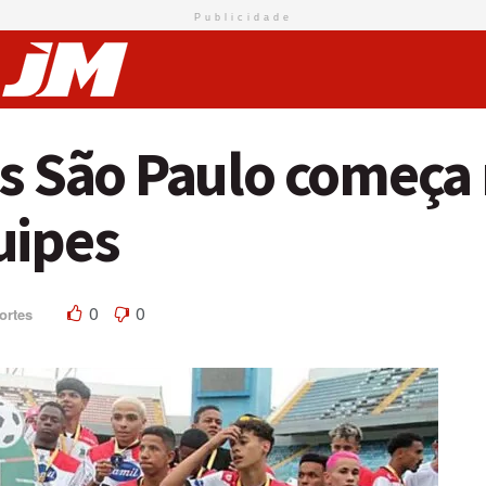
Publicidade
as São Paulo começa
uipes
0
0
ortes